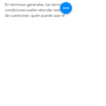
En términos generales, los términos y
condiciones suelen abordar este tipo
de cuestiones: quién puede usar el
sitio web; los posibles métodos de
pago; una declaración de que el
propietario del sitio web puede
cambiar su oferta en el futuro; los
tipos de garantías que el propietario
del sitio web ofrece a sus clientes; una
referencia a cuestiones de propiedad
intelectual o derechos de autor,
cuando corresponda; el derecho del
propietario del sitio web a suspender
o cancelar la cuenta de un miembro; y
mucho, mucho más.
Para obtener más información sobre
esto, consulte nuestro artículo “
Creación de una política de términos
y condiciones
”.